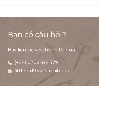
Bạn có câu hỏi?
Hãy liên lạc với chúng tôi qua:
(+84) 0706 692 579
littlenail93s@gmail.com