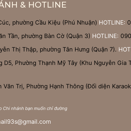
ÁNH & HOTLINE
Cúc, phường Cầu Kiệu (Phú Nhuận)
HOTLINE:
0
ăn Tần, phường Bàn Cờ (Quận 3)
HOTLINE:
090
yễn Thị Thập, phường Tân Hưng (Quận 7).
HOT
 D5, Phường Thạnh Mỹ Tây (Khu Nguyễn Gia Tr
 Văn Trị, Phường Hạnh Thông (Đối diện Karaok
ào Chi nhánh bạn muốn chỉ đường
enail93s@gmail.com