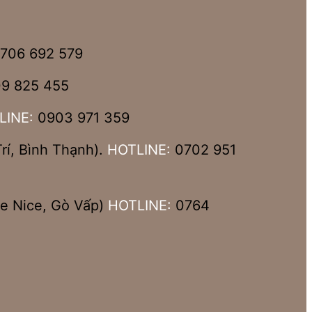
706 692 579
9 825 455
LINE:
0903 971 359
í, Bình Thạnh).
HOTLINE:
0702 951
e Nice, Gò Vấp)
HOTLINE:
0764