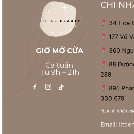
CHI NH
34 Hoa 
177 Võ V
GIỜ MỞ CỬA
360 Ngu
88 Đường
Cả tuần
Từ 9h – 21h
288
895 Phan
330 679
*Lưu ý: nhấn v
Email:
littl