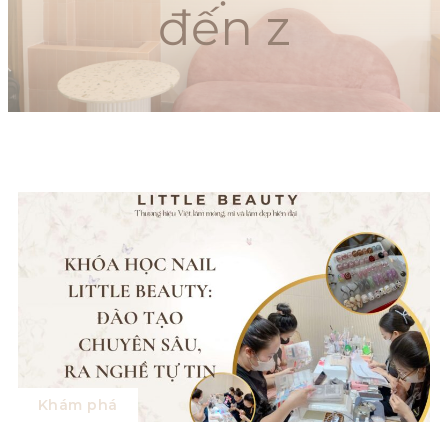
đến z
Khám phá