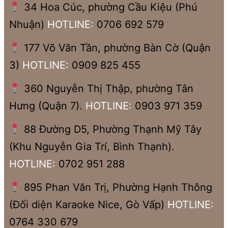
34 Hoa Cúc, phường Cầu Kiệu (Phú
Nhuận)
HOTLINE:
0706 692 579
177 Võ Văn Tần, phường Bàn Cờ (Quận
3)
HOTLINE:
0909 825 455
360 Nguyễn Thị Thập, phường Tân
Hưng (Quận 7).
HOTLINE:
0903 971 359
88 Đường D5, Phường Thạnh Mỹ Tây
(Khu Nguyễn Gia Trí, Bình Thạnh).
HOTLINE:
0702 951 288
895 Phan Văn Trị, Phường Hạnh Thông
(Đối diện Karaoke Nice, Gò Vấp)
HOTLINE:
0764 330 679